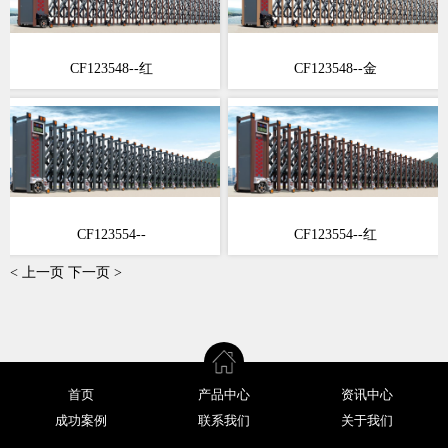
CF123548--红
CF123548--金
CF123554--
CF123554--红
< 上一页
下一页 >
首页
产品中心
资讯中心
成功案例
联系我们
关于我们